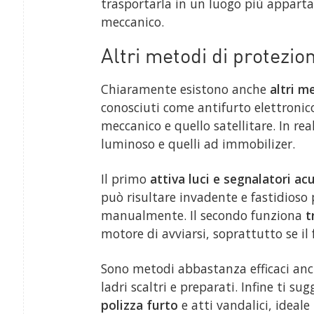
trasportarla in un luogo più appartat
meccanico.
Altri metodi di protezio
Chiaramente esistono anche
altri m
conosciuti come antifurto elettronic
meccanico e quello satellitare. In rea
luminoso e quelli ad immobilizer.
Il primo
attiva luci e segnalatori ac
può risultare invadente e fastidioso p
manualmente. Il secondo funziona
t
motore di avviarsi, soprattutto se il 
Sono metodi abbastanza efficaci anc
ladri scaltri e preparati. Infine ti 
polizza furto
e atti vandalici, ideale