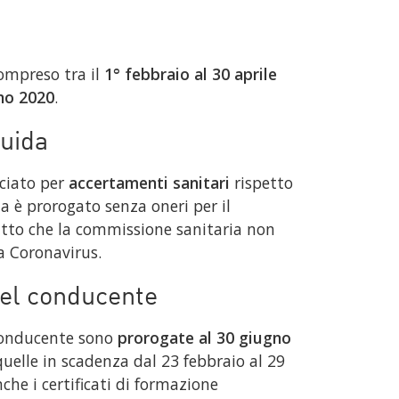
compreso tra il
1° febbraio al 30 aprile
no 2020
.
guida
sciato per
accertamenti sanitari
rispetto
da è prorogato senza oneri per il
atto che la commissione sanitaria non
a Coronavirus.
del conducente
 conducente sono
prorogate al 30 giugno
uelle in scadenza dal 23 febbraio al 29
he i certificati di formazione