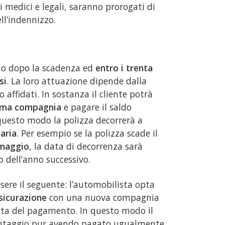
ti medici e legali, saranno prorogati di
ell’indennizzo.
io dopo la scadenza ed
entro i trenta
si
. La loro attuazione dipende dalla
affidati. In sostanza il cliente potrà
sima compagnia
e pagare il saldo
questo modo la polizza decorrerà a
aria
. Per esempio se la polizza scade il
 maggio
, la data di decorrenza sarà
o dell’anno successivo.
ssere il seguente: l’automobilista opta
sicurazione
con una nuova compagnia
 data del pagamento. In questo modo il
ntaggio pur avendo pagato ugualmente