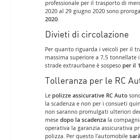
professionale per il trasporto di mer
2020 al 29 giugno 2020 sono proroga
2020
.
Divieti di circolazione
Per quanto riguarda i veicoli per il
massima superiore a 7,5 tonnellate il
strade extraurbane è sospeso
per il 
Tolleranza per le RC Au
Le
polizze assicurative RC Auto
sono
la scadenza e non per i consueti qui
non saranno promulgati ulteriori decre
mese
dopo la scadenza
la compagnia
operativa la garanzia assicurativa p
polizza. Per questo l’automobile
sar