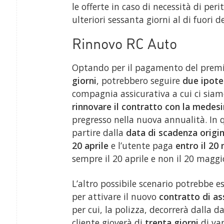
le offerte in caso di necessità di peri
ulteriori sessanta giorni al di fuori d
Rinnovo RC Auto
Optando per il pagamento del prem
giorni
, potrebbero seguire
due ipote
compagnia assicurativa a cui ci siamo 
rinnovare il contratto con la mede
pregresso nella nuova annualità. In 
partire dalla
data di scadenza origin
20 aprile
e l’utente paga
entro il 20
sempre il 20 aprile e non il 20 maggi
L’altro possibile scenario potrebbe e
per attivare il nuovo
contratto di as
per cui, la polizza, decorrerà dalla
cliente gioverà di
trenta giorni
di va