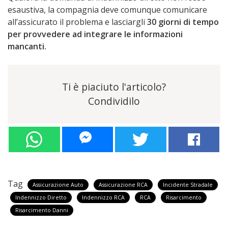
esaustiva, la compagnia deve comunque comunicare
all’assicurato il problema e lasciargli
30 giorni di tempo
per provvedere ad integrare le informazioni
mancanti.
Ti è piaciuto l'articolo?
Condividilo
Tag
Assicurazione Auto
Assicurazione RCA
Incidente Stradale
Indennizzo Diretto
Indennizzo RCA
RCA
Risarcimento
Risarcimento Danni