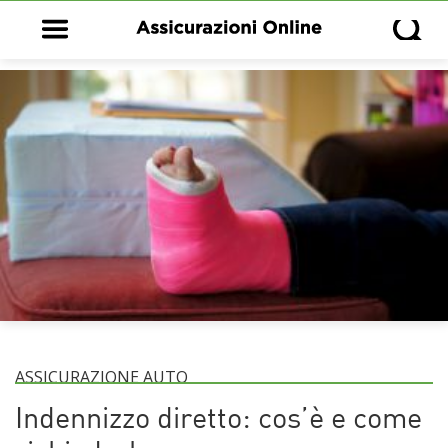
Open main menu
Open s
ASSICURAZIONE AUTO
Indennizzo diretto: cos’è e come