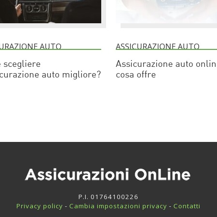
CURAZIONE AUTO
ASSICURAZIONE AUTO
 scegliere
Assicurazione auto onlin
icurazione auto migliore?
cosa offre
P.I. 01764100226
Privacy policy
-
Cambia impostazioni privacy
-
Contatti