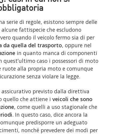
obbligatoria
a serie di regole, esistono sempre delle
i alcune fattispecie che escludono
vvero quando il veicolo fermo sia di per
a da quella del trasporto
, oppure nel
lazione
in quanto manca di componenti
In quest’ultimo caso i possessori di moto
le ruote alla propria moto e comunque
icurazione senza violare la legge.
assicurativo previsto dalla direttiva
 quello che attiene i
veicoli che sono
azione
, come quelli a uso stagionale che
riodi
. In questo caso, dice ancora la
no comunque predisporre un adeguato
rcimenti, nonché prevedere dei modi per