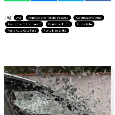
Tag
ACI
Annotazione Perdita Possesso
Assicurazione Auto
Assicurazioni Furto Auto
Denuncia Furto
Furto Auto
Furto Auto Cosa Fare
Furto E Incendio