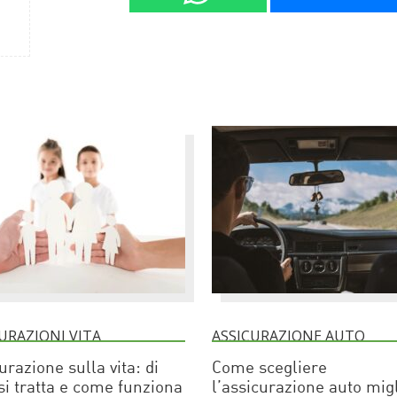
URAZIONI VITA
ASSICURAZIONE AUTO
urazione sulla vita: di
Come scegliere
si tratta e come funziona
l’assicurazione auto mig