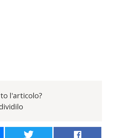
to l'articolo?
ividilo