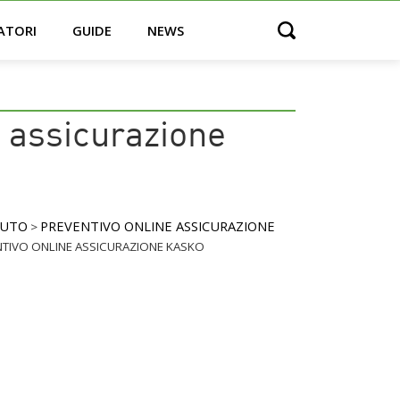
ATORI
GUIDE
NEWS
Open search
e assicurazione
AUTO
PREVENTIVO ONLINE ASSICURAZIONE
>
NTIVO ONLINE ASSICURAZIONE KASKO