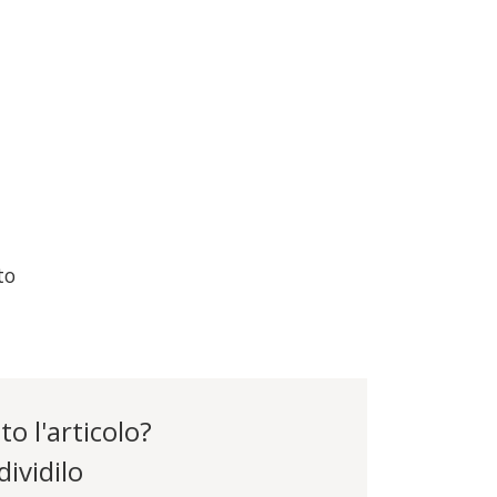
to
to l'articolo?
ividilo