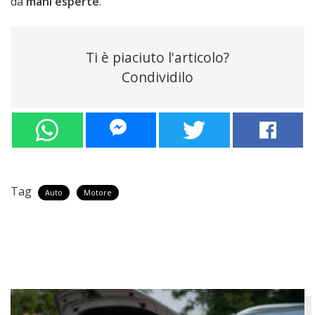
da
mani esperte
.
Ti è piaciuto l'articolo?
Condividilo
Tag
Auto
Motore